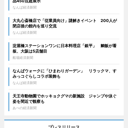
品450点超展示
なんば経済新聞
大丸心斎橋店で「従業員向け」謎解きイベント 200人が
閉店後の館内を巡り交流
なんば経済新聞
淀屋橋ステーションワンに日本料理店「銀平」 鯛飯が看
板、大阪は5店舗目
船場経済新聞
なんばウォークに「ひまわりガーデン」 リラックマ、す
みっコぐらしコラボ装飾も
なんば経済新聞
天王寺動物園でホッキョクグマの新施設 ジャンプや泳ぐ
姿を間近で観察も
あべの経済新聞
プレスリリース