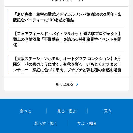
「あい先生」主宰の愛式メディカルリンパ(R)協会の3周年・出
版記念パーティーに100名超が集結
【フェアフィールド・バイ・マリオット 道の駅プロジェクト】
郡上の老舗酒蔵「平野醸造」を訪ねる特別蔵見学イベントを開
催
【大阪ステーションホテル、オートグラフ コレクション】9月
限定 花の蜜のように甘く、初秋を彩る いちじくアフタヌー
ンティー 深紅に色づく果肉、プチプチと弾む種の食感を堪能
もっと見る
食べる
見る・遊ぶ
買う
暮らす・働く
学ぶ・知る