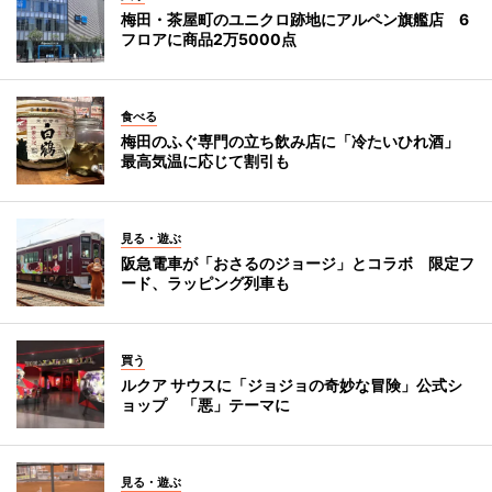
梅田・茶屋町のユニクロ跡地にアルペン旗艦店 6
フロアに商品2万5000点
食べる
梅田のふぐ専門の立ち飲み店に「冷たいひれ酒」
最高気温に応じて割引も
見る・遊ぶ
阪急電車が「おさるのジョージ」とコラボ 限定フ
ード、ラッピング列車も
買う
ルクア サウスに「ジョジョの奇妙な冒険」公式シ
ョップ 「悪」テーマに
見る・遊ぶ