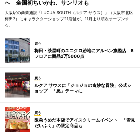
へ 全国初ちいかわ、サンリオも
大阪駅の商業施設「LUCUA SOUTH（ルクア サウス）」（大阪市北区
梅田3）にキャラクターショップ21店舗が、11月より順次オープンす
る。
買う
梅田・茶屋町のユニクロ跡地にアルペン旗艦店 6
フロアに商品2万5000点
買う
ルクア サウスに「ジョジョの奇妙な冒険」公式シ
ョップ 「悪」テーマに
買う
阪急うめだ本店でアイスクリームイベント 「雪見
だいふく」の限定商品も