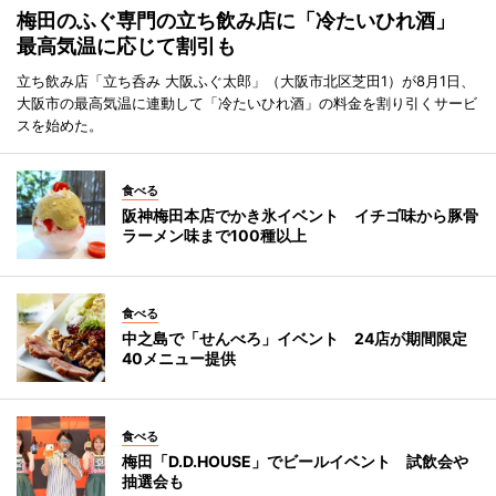
梅田のふぐ専門の立ち飲み店に「冷たいひれ酒」
最高気温に応じて割引も
立ち飲み店「立ち呑み 大阪ふぐ太郎」（大阪市北区芝田1）が8月1日、
大阪市の最高気温に連動して「冷たいひれ酒」の料金を割り引くサービ
スを始めた。
食べる
阪神梅田本店でかき氷イベント イチゴ味から豚骨
ラーメン味まで100種以上
食べる
中之島で「せんべろ」イベント 24店が期間限定
40メニュー提供
食べる
梅田「D.D.HOUSE」でビールイベント 試飲会や
抽選会も