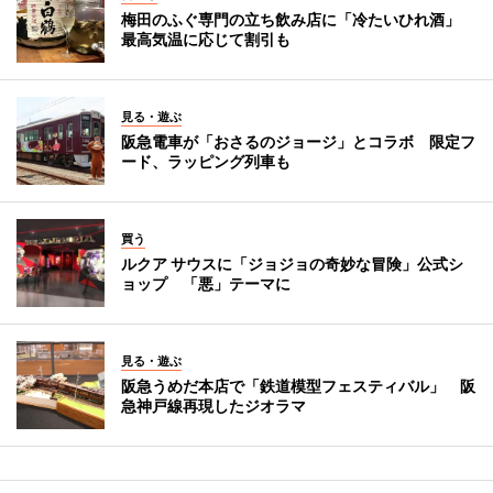
梅田のふぐ専門の立ち飲み店に「冷たいひれ酒」
最高気温に応じて割引も
見る・遊ぶ
阪急電車が「おさるのジョージ」とコラボ 限定フ
ード、ラッピング列車も
買う
ルクア サウスに「ジョジョの奇妙な冒険」公式シ
ョップ 「悪」テーマに
見る・遊ぶ
阪急うめだ本店で「鉄道模型フェスティバル」 阪
急神戸線再現したジオラマ