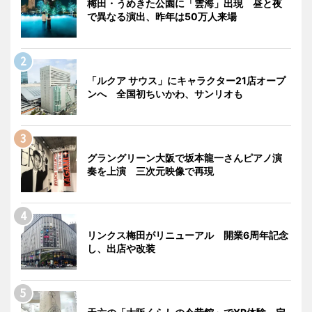
梅田・うめきた公園に「雲海」出現 昼と夜
で異なる演出、昨年は50万人来場
「ルクア サウス」にキャラクター21店オープ
ンへ 全国初ちいかわ、サンリオも
グラングリーン大阪で坂本龍一さんピアノ演
奏を上演 三次元映像で再現
リンクス梅田がリニューアル 開業6周年記念
し、出店や改装