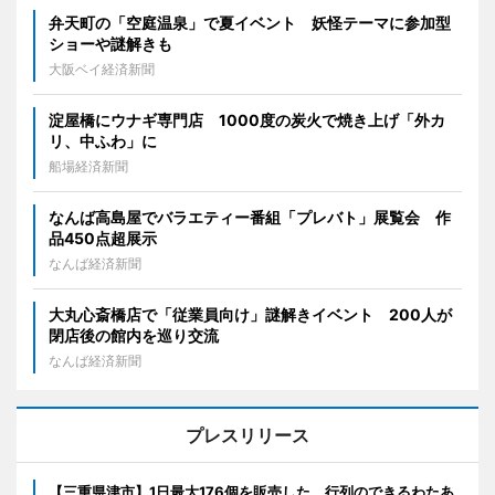
弁天町の「空庭温泉」で夏イベント 妖怪テーマに参加型
ショーや謎解きも
大阪ベイ経済新聞
淀屋橋にウナギ専門店 1000度の炭火で焼き上げ「外カ
リ、中ふわ」に
船場経済新聞
なんば高島屋でバラエティー番組「プレバト」展覧会 作
品450点超展示
なんば経済新聞
大丸心斎橋店で「従業員向け」謎解きイベント 200人が
閉店後の館内を巡り交流
なんば経済新聞
プレスリリース
【三重県津市】1日最大176個を販売した、行列のできるわたあ