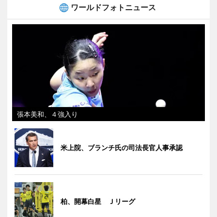
ワールドフォトニュース
張本美和、４強入り
米上院、ブランチ氏の司法長官人事承認
柏、開幕白星 Ｊリーグ