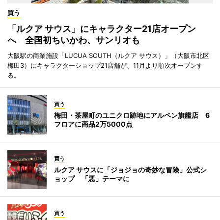
買う
「ルクア サウス」にキャラクター21店オープン
へ 全国初ちいかわ、サンリオも
大阪駅の商業施設「LUCUA SOUTH（ルクア サウス）」（大阪市北区
梅田3）にキャラクターショップ21店舗が、11月より順次オープンす
る。
買う
梅田・茶屋町のユニクロ跡地にアルペン旗艦店 6
フロアに商品2万5000点
買う
ルクア サウスに「ジョジョの奇妙な冒険」公式シ
ョップ 「悪」テーマに
買う