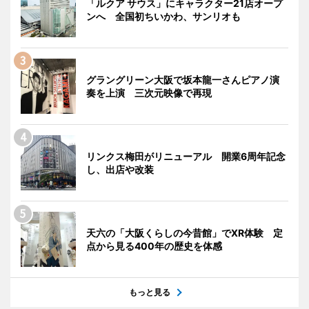
「ルクア サウス」にキャラクター21店オープ
ンへ 全国初ちいかわ、サンリオも
グラングリーン大阪で坂本龍一さんピアノ演
奏を上演 三次元映像で再現
リンクス梅田がリニューアル 開業6周年記念
し、出店や改装
天六の「大阪くらしの今昔館」でXR体験 定
点から見る400年の歴史を体感
もっと見る