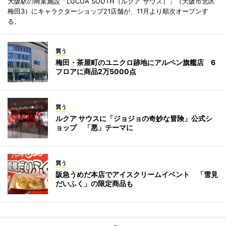
大阪駅の商業施設「LUCUA SOUTH（ルクア サウス）」（大阪市北区
梅田3）にキャラクターショップ21店舗が、11月より順次オープンす
る。
買う
梅田・茶屋町のユニクロ跡地にアルペン旗艦店 6
フロアに商品2万5000点
買う
ルクア サウスに「ジョジョの奇妙な冒険」公式シ
ョップ 「悪」テーマに
買う
阪急うめだ本店でアイスクリームイベント 「雪見
だいふく」の限定商品も