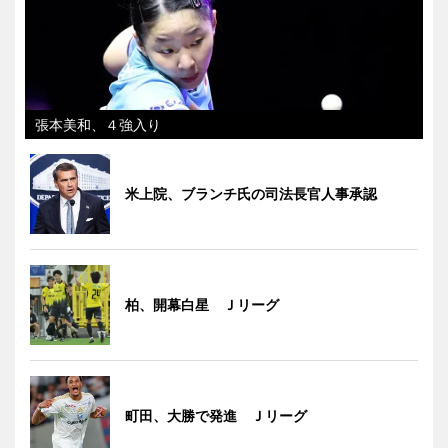
張本美和、４強入り
米上院、ブランチ氏の司法長官人事承認
柏、開幕白星 Ｊリーグ
町田、大勝で発進 Ｊリーグ