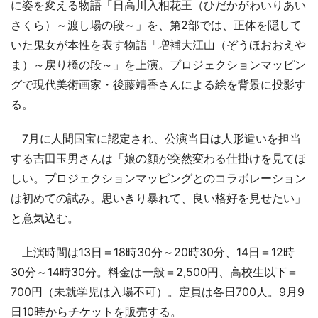
に姿を変える物語「日高川入相花王（ひだかがわいりあい
さくら）～渡し場の段～」を、第2部では、正体を隠して
いた鬼女が本性を表す物語「増補大江山（ぞうほおおえや
ま）～戻り橋の段～」を上演。プロジェクションマッピン
グで現代美術画家・後藤靖香さんによる絵を背景に投影す
る。
7月に人間国宝に認定され、公演当日は人形遣いを担当
する吉田玉男さんは「娘の顔が突然変わる仕掛けを見てほ
しい。プロジェクションマッピングとのコラボレーション
は初めての試み。思いきり暴れて、良い格好を見せたい」
と意気込む。
上演時間は13日＝18時30分～20時30分、14日＝12時
30分～14時30分。料金は一般＝2,500円、高校生以下＝
700円（未就学児は入場不可）。定員は各日700人。9月9
日10時からチケットを販売する。