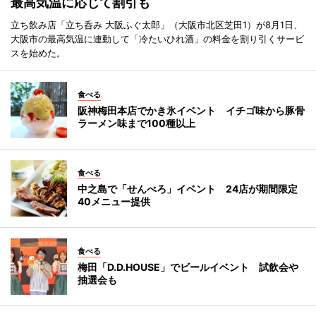
最高気温に応じて割引も
立ち飲み店「立ち呑み 大阪ふぐ太郎」（大阪市北区芝田1）が8月1日、
大阪市の最高気温に連動して「冷たいひれ酒」の料金を割り引くサービ
スを始めた。
食べる
阪神梅田本店でかき氷イベント イチゴ味から豚骨
ラーメン味まで100種以上
食べる
中之島で「せんべろ」イベント 24店が期間限定
40メニュー提供
食べる
梅田「D.D.HOUSE」でビールイベント 試飲会や
抽選会も