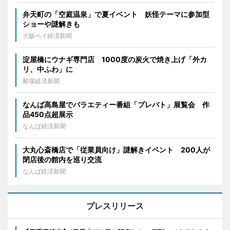
弁天町の「空庭温泉」で夏イベント 妖怪テーマに参加型
ショーや謎解きも
大阪ベイ経済新聞
淀屋橋にウナギ専門店 1000度の炭火で焼き上げ「外カ
リ、中ふわ」に
船場経済新聞
なんば高島屋でバラエティー番組「プレバト」展覧会 作
品450点超展示
なんば経済新聞
大丸心斎橋店で「従業員向け」謎解きイベント 200人が
閉店後の館内を巡り交流
なんば経済新聞
プレスリリース