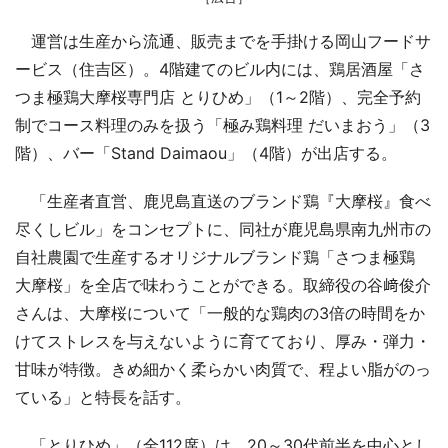
運営は生産から流通、販売までを手掛ける岡山フードサ
ービス（住吉区）。4階建てのビル内には、鶏居酒屋「さ
つま極鶏大摩桜専門店 とりひめ」（1～2階）、完全予約
制でコース料理のみを扱う「極み鶏料理 だいまおう」（3
階）、バー「Stand Daimaou」（4階）が出店する。
「生産者直営、鹿児島直送のブランド鶏『大摩桜』食べ
尽くしビル」をコンセプトに、同社が鹿児島県南九州市の
自社農園で生産するオリジナルブランド鶏「さつま極鶏
大摩桜」を全店で味わうことができる。取締役の谷﨑俊介
さんは、大摩桜について「一般的な鶏肉の3倍の時間をか
けてストレスを与えないように育てており、厚み・弾力・
甘味が特徴。きめ細かく柔らかい肉質で、程よい脂がのっ
ている」と特長を話す。
「とりひめ」（全112席）は、20～30代前半を中心とし