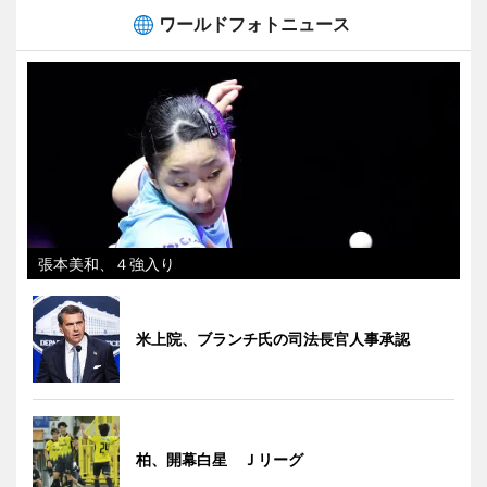
ワールドフォトニュース
張本美和、４強入り
米上院、ブランチ氏の司法長官人事承認
柏、開幕白星 Ｊリーグ