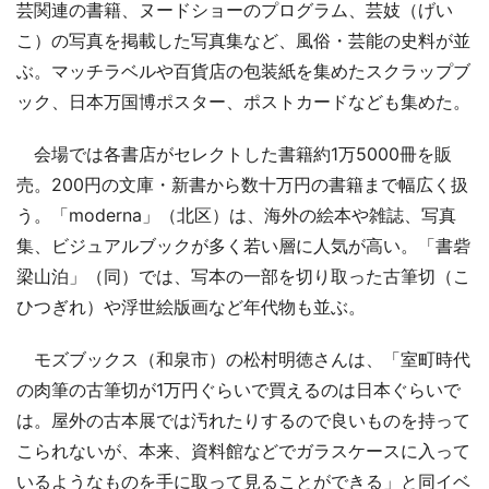
芸関連の書籍、ヌードショーのプログラム、芸妓（げい
こ）の写真を掲載した写真集など、風俗・芸能の史料が並
ぶ。マッチラベルや百貨店の包装紙を集めたスクラップブ
ック、日本万国博ポスター、ポストカードなども集めた。
会場では各書店がセレクトした書籍約1万5000冊を販
売。200円の文庫・新書から数十万円の書籍まで幅広く扱
う。「moderna」（北区）は、海外の絵本や雑誌、写真
集、ビジュアルブックが多く若い層に人気が高い。「書砦
梁山泊」（同）では、写本の一部を切り取った古筆切（こ
ひつぎれ）や浮世絵版画など年代物も並ぶ。
モズブックス（和泉市）の松村明徳さんは、「室町時代
の肉筆の古筆切が1万円ぐらいで買えるのは日本ぐらいで
は。屋外の古本展では汚れたりするので良いものを持って
こられないが、本来、資料館などでガラスケースに入って
いるようなものを手に取って見ることができる」と同イベ