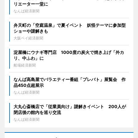
リエーター一堂に
なんば経済新聞
弁天町の「空庭温泉」で夏イベント 妖怪テーマに参加型
ショーや謎解きも
大阪ベイ経済新聞
淀屋橋にウナギ専門店 1000度の炭火で焼き上げ「外カ
リ、中ふわ」に
船場経済新聞
なんば高島屋でバラエティー番組「プレバト」展覧会 作
品450点超展示
なんば経済新聞
大丸心斎橋店で「従業員向け」謎解きイベント 200人が
閉店後の館内を巡り交流
なんば経済新聞