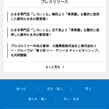
プレスリリース
かき氷専門店『しろいくも』梅田より『果実蜜』を贅沢に使用
した新作かき氷が新登場！
かき氷専門店『しろいくも』北千里より『果実蜜』を贅沢に使
用した新作かき氷が新登場！
プロゴルファー10名が参加 大建興産株式会社と株式会社イ
ー・グルーブが「第３回 イー・ディータ チャンピオンシップ」
を共同開催
もっと見る
食べる
見る・遊ぶ
買う
暮らす・働く
学ぶ・知る