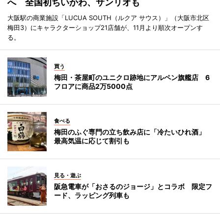
へ 全国初ちいかわ、サンリオも
大阪駅の商業施設「LUCUA SOUTH（ルクア サウス）」（大阪市北区
梅田3）にキャラクターショップ21店舗が、11月より順次オープンす
る。
買う
梅田・茶屋町のユニクロ跡地にアルペン旗艦店 6
フロアに商品2万5000点
食べる
梅田のふぐ専門の立ち飲み店に「冷たいひれ酒」
最高気温に応じて割引も
見る・遊ぶ
阪急電車が「おさるのジョージ」とコラボ 限定フ
ード、ラッピング列車も