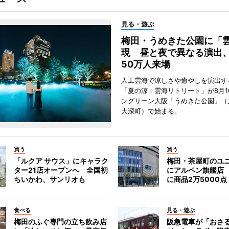
見る・遊ぶ
梅田・うめきた公園に「
現 昼と夜で異なる演出
50万人来場
人工雲海で涼しさや癒やしを演出す
「夏の涼：雲海リトリート」が8月1
ングリーン大阪「うめきた公園」（
大深町）で始まる。
買う
買う
「ルクア サウス」にキャラク
梅田・茶屋町のユ
ター21店オープンへ 全国初
にアルペン旗艦店
ちいかわ、サンリオも
に商品2万5000点
食べる
見る・遊ぶ
梅田のふぐ専門の立ち飲み店
阪急電車が「おさ