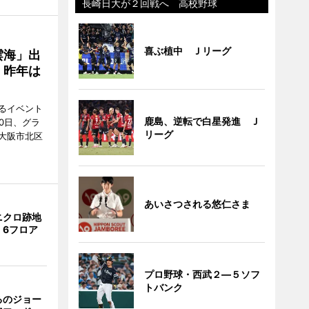
長崎日大が２回戦へ 高校野球
喜ぶ植中 Ｊリーグ
雲海」出
、昨年は
るイベント
鹿島、逆転で白星発進 Ｊ
0日、グラ
リーグ
大阪市北区
あいさつされる悠仁さま
ニクロ跡地
 6フロア
プロ野球・西武２―５ソフ
トバンク
るのジョー