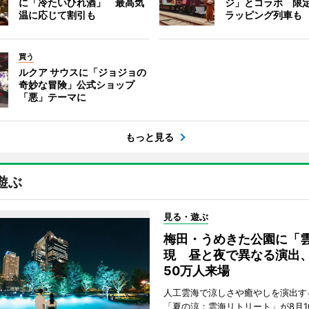
に「冷たいひれ酒」 最高気
ジ」とコラボ 限
温に応じて割引も
ラッピング列車も
買う
ルクア サウスに「ジョジョの
奇妙な冒険」公式ショップ
「悪」テーマに
もっと見る
遊ぶ
見る・遊ぶ
梅田・うめきた公園に「
現 昼と夜で異なる演出
50万人来場
人工雲海で涼しさや癒やしを演出す
「夏の涼：雲海リトリート」が8月1