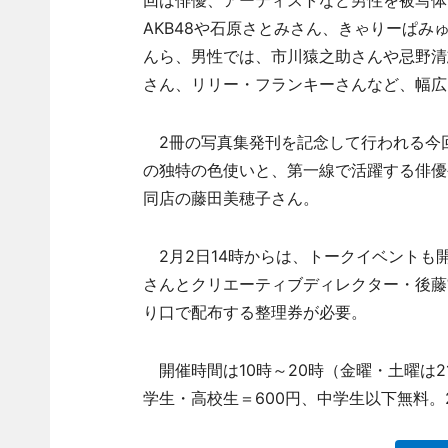
回は俳優、アーティストなど男性を被写体にし
AKB48や石原さとみさん、きゃりーぱ
んら、男性では、市川猿之助さんや忌野清
さん、リリー・フランキーさんなど、幅広
2冊の写真集発刊を記念して行われる今回
の独特の色使いと、第一線で活躍する俳優
同店の藤田美穂子さん。
2月2日14時からは、トークイベントも
さんとクリエーティブディレクター・後藤
り口で配布する整理券が必要。
開催時間は10時～20時（金曜・土曜は2
学生・高校生＝600円、中学生以下無料。2